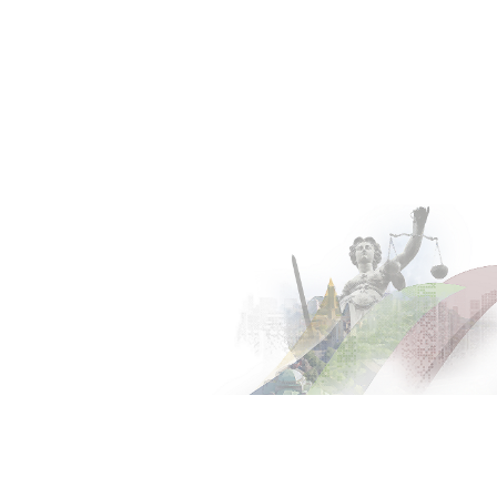
/
/
/
Home
über uns
Team
Achim Kötter